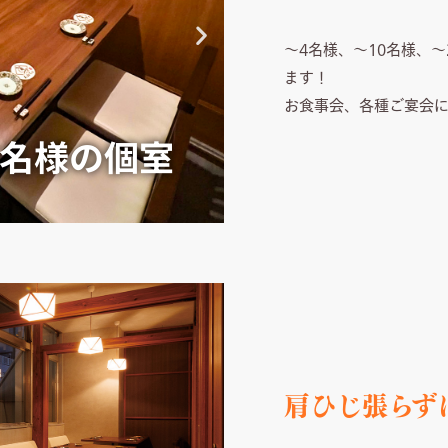
～4名様、～10名様、
ます！
お食事会、各種ご宴会
4名様の個室
肩ひじ張らず